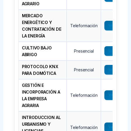
AGRARIO
MERCADO
ENERGÉTICO Y
Teleformación
Ver →
CONTRATACIÓN DE
LA ENERGÍA
CULTIVO BAJO
Presencial
Ver →
ABRIGO
PROTOCOLO KNX
Presencial
Ver →
PARA DOMÓTICA
GESTIÓN E
INCORPORACIÓN A
Teleformación
Ver →
LA EMPRESA
AGRARIA
INTRODUCCION AL
URBANISMO Y
Teleformación
Ver →
LICENCIAS