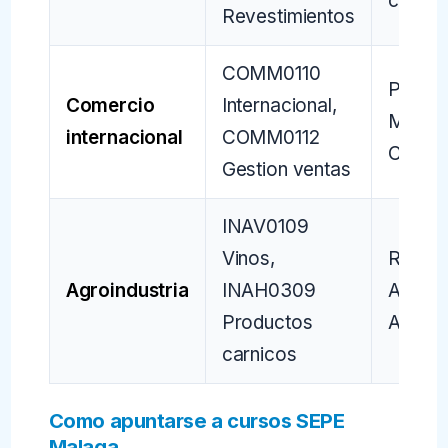
capital
Revestimientos
COMM0110
Puerto
Comercio
Internacional,
Malaga,
internacional
COMM0112
Costa
Gestion ventas
INAV0109
Vinos,
Ronda
Agroindustria
INAH0309
Antequ
Productos
Axarqu
carnicos
Como apuntarse a cursos SEPE
Malaga