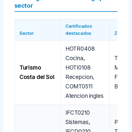
sector
Certificados
Sector
destacados
Zona M
HOTR0408
Cocina,
Torrem
Turismo
HOTI0108
Marbel
Costa del Sol
Recepcion,
Fuengir
COMT0511
Benal
Atencion ingles
IFCT0210
Sistemas,
Parqu
IFCD0210
Tecnol