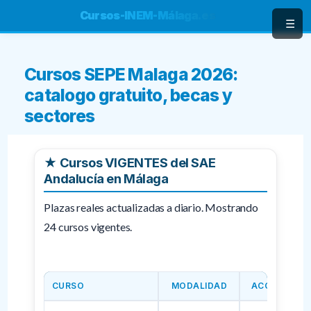
Saltar
Cursos-INEM-Málaga.es
☰
al
contenido
Cursos SEPE Malaga 2026:
catalogo gratuito, becas y
sectores
★ Cursos VIGENTES del SAE
Andalucía en Málaga
Plazas reales actualizadas a diario. Mostrando
24 cursos vigentes.
CURSO
MODALIDAD
ACCIÓN