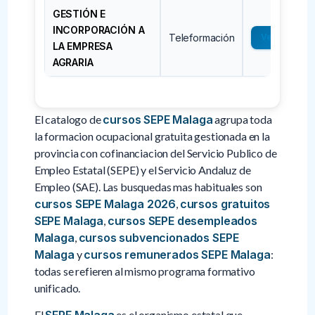
GESTIÓN E
INCORPORACIÓN A
Teleformación
Ver →
LA EMPRESA
AGRARIA
El catalogo de
cursos SEPE Malaga
agrupa toda
la formacion ocupacional gratuita gestionada en la
provincia con cofinanciacion del Servicio Publico de
Empleo Estatal (SEPE) y el Servicio Andaluz de
Empleo (SAE). Las busquedas mas habituales son
cursos SEPE Malaga 2026
,
cursos gratuitos
SEPE Malaga
,
cursos SEPE desempleados
Malaga
,
cursos subvencionados SEPE
Malaga
y
cursos remunerados SEPE Malaga
:
todas se refieren al mismo programa formativo
unificado.
El
SEPE Malaga
es el organismo estatal que