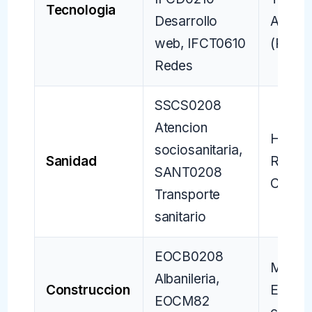
Tecnologia
Desarrollo
Andalu
web, IFCT0610
(PTA)
Redes
SSCS0208
Atencion
Hospit
sociosanitaria,
Sanidad
Region
SANT0208
Clinico
Transporte
sanitario
EOCB0208
Marbel
Albanileria,
Construccion
Estepo
EOCM82